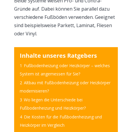
Beide Systeme weisen Pro- und Contra-
Gründe auf. Dabei können Sie parallel dazu
verschiedene Fußböden verwenden. Geeignet
sind beispielsweise Parkett, Laminat, Fliesen
oder Vinyl.
Inhalte unseres Ratgebers
1
Fußbodenheizung oder Heizkörper – welches
System ist angemessen für Sie?
2
Altbau mit Fußbodenheizung oder Heizkörper
modernisieren?
3
Wo liegen die Unterschiede bei
Fußbodenheizung und Heizkörper?
4
Die Kosten für die Fußbodenheizung und
Heizkörper im Vergleich