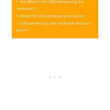
5
Wie effizient sind Fußbodenheizung und
Heizkörper?
6
Altbau mit Fußbodenheizung nachrüsten
7
Fußbodenheizung oder Heizkörper einbauen
lassen?