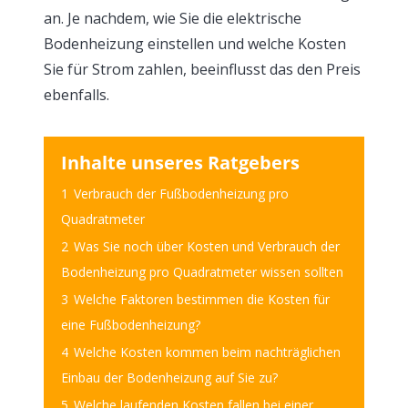
an. Je nachdem, wie Sie die elektrische
Bodenheizung einstellen und welche Kosten
Sie für Strom zahlen, beeinflusst das den Preis
ebenfalls.
Inhalte unseres Ratgebers
1
Verbrauch der Fußbodenheizung pro
Quadratmeter
2
Was Sie noch über Kosten und Verbrauch der
Bodenheizung pro Quadratmeter wissen sollten
3
Welche Faktoren bestimmen die Kosten für
eine Fußbodenheizung?
4
Welche Kosten kommen beim nachträglichen
Einbau der Bodenheizung auf Sie zu?
5
Welche laufenden Kosten fallen bei einer