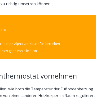
erzu richtig umsetzen können.
ehmen
der Pumpe Alpha von Grundfos betrieben
 sich ganz von allein ein
umthermostat vornehmen
llen, wie hoch die Temperatur der Fußbodenheizung
lein von einem anderen Heizkörper im Raum regulieren.