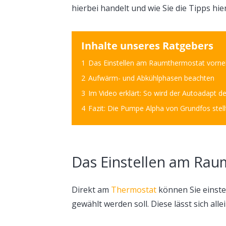
hierbei handelt und wie Sie die Tipps hi
Inhalte unseres Ratgebers
1
Das Einstellen am Raumthermostat vorn
2
Aufwärm- und Abkühlphasen beachten
3
Im Video erklärt: So wird der Autoadapt 
4
Fazit: Die Pumpe Alpha von Grundfos stellt
Das Einstellen am Ra
Direkt am
Thermostat
können Sie einste
gewählt werden soll. Diese lässt sich al