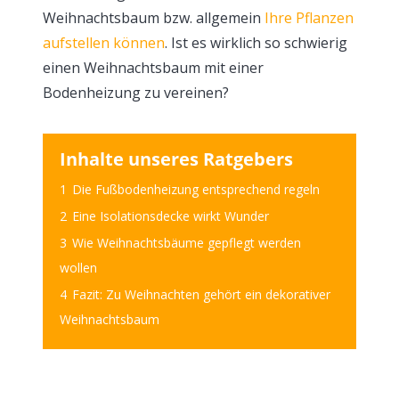
Weihnachtsbaum bzw. allgemein
Ihre Pflanzen
aufstellen können
. Ist es wirklich so schwierig
einen Weihnachtsbaum mit einer
Bodenheizung zu vereinen?
Inhalte unseres Ratgebers
1
Die Fußbodenheizung entsprechend regeln
2
Eine Isolationsdecke wirkt Wunder
3
Wie Weihnachtsbäume gepflegt werden
wollen
4
Fazit: Zu Weihnachten gehört ein dekorativer
Weihnachtsbaum