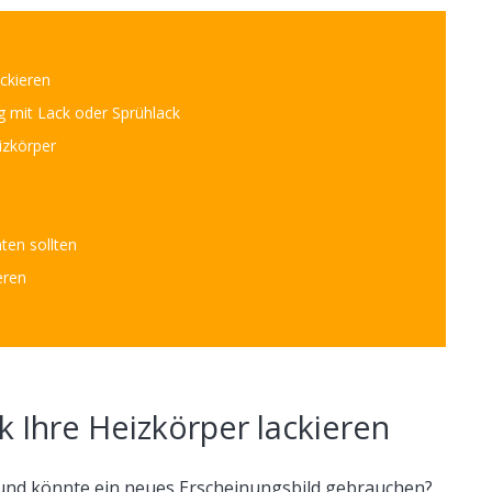
ackieren
g mit Lack oder Sprühlack
izkörper
ten sollten
eren
k Ihre Heizkörper lackieren
 und könnte ein neues Erscheinungsbild gebrauchen?