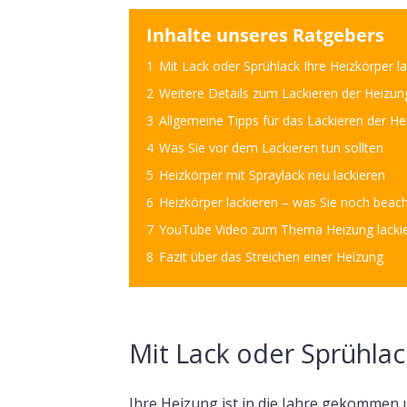
Inhalte unseres Ratgebers
1
Mit Lack oder Sprühlack Ihre Heizkörper l
2
Weitere Details zum Lackieren der Heizun
3
Allgemeine Tipps für das Lackieren der He
4
Was Sie vor dem Lackieren tun sollten
5
Heizkörper mit Spraylack neu lackieren
6
Heizkörper lackieren – was Sie noch beach
7
YouTube Video zum Thema Heizung lacki
8
Fazit über das Streichen einer Heizung
Mit Lack oder Sprühlac
Ihre Heizung ist in die Jahre gekommen