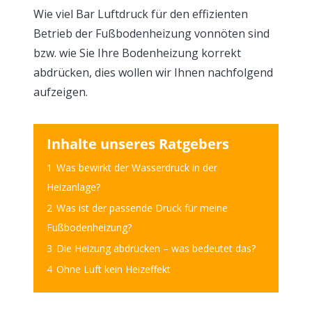
Wie viel Bar Luftdruck für den effizienten
Betrieb der Fußbodenheizung vonnöten sind
bzw. wie Sie Ihre Bodenheizung korrekt
abdrücken, dies wollen wir Ihnen nachfolgend
aufzeigen.
Inhalte unseres Ratgebers
1
Was bewirkt der Wasserdruck in der
Heizanlage?
2
Was ist der passende Druck für meine
Fußbodenheizung?
3
Die Heizung abdrücken – was bedeutet das?
4
Ohne Luft kein Heizeffekt