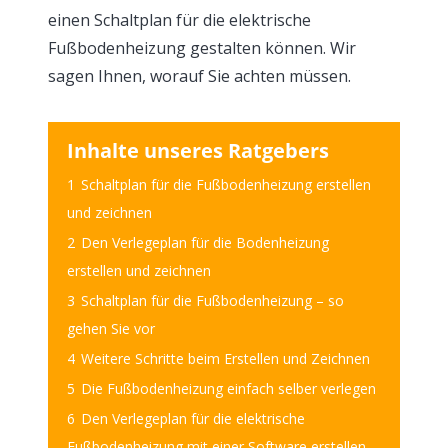
einen Schaltplan für die elektrische
Fußbodenheizung gestalten können. Wir
sagen Ihnen, worauf Sie achten müssen.
Inhalte unseres Ratgebers
1
Schaltplan für die Fußbodenheizung erstellen
und zeichnen
2
Den Verlegeplan für die Bodenheizung
erstellen und zeichnen
3
Schaltplan für die Fußbodenheizung – so
gehen Sie vor
4
Weitere Schritte beim Erstellen und Zeichnen
5
Die Fußbodenheizung einfach selber verlegen
6
Den Verlegeplan für die elektrische
Fußbodenheizung mit einer Software erstellen