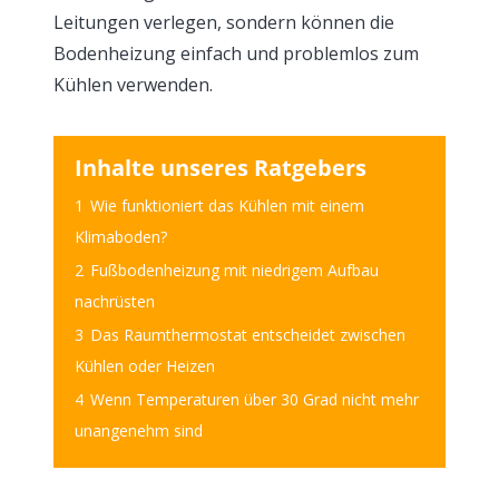
Leitungen verlegen, sondern können die
Bodenheizung einfach und problemlos zum
Kühlen verwenden.
Inhalte unseres Ratgebers
1
Wie funktioniert das Kühlen mit einem
Klimaboden?
2
Fußbodenheizung mit niedrigem Aufbau
nachrüsten
3
Das Raumthermostat entscheidet zwischen
Kühlen oder Heizen
4
Wenn Temperaturen über 30 Grad nicht mehr
unangenehm sind