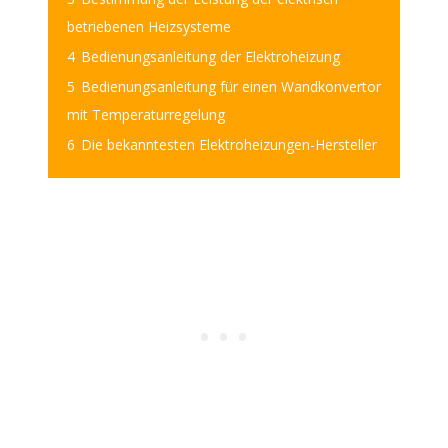
betriebenen Heizsysteme
4
Bedienungsanleitung der Elektroheizung
5
Bedienungsanleitung für einen Wandkonvertor
mit Temperaturregelung
6
Die bekanntesten Elektroheizungen-Hersteller