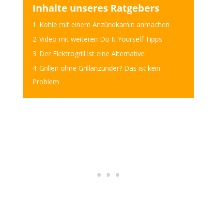
Inhalte unseres Ratgebers
1
Kohle mit einem Anzündkamin anmachen
2
Video mit weiteren Do It Yourself Tipps
3
Der Elektrogrill ist eine Alternative
4
Grillen ohne Grillanzünder? Das ist kein
Problem