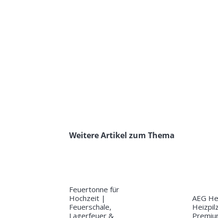
Weitere Artikel zum Thema
Feuertonne für
Hochzeit |
AEG Hei
Feuerschale,
Heizpil
Lagerfeuer &
Premiu