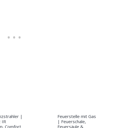
zstrahler |
Feuerstelle mit Gas
z IR
| Feuerschale,
m, Comfort
Feuersäule &